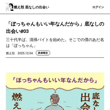
燃え殻 底なしの出会い
登録
ログイン
「ぼっちゃんもいい年なんだから」底なしの
出会い#03
三十代半ば、清掃バイトを始めた。そこでの僕のあだ名
は「ぼっちゃん」
燃え殻
2025.12.04
読者限定