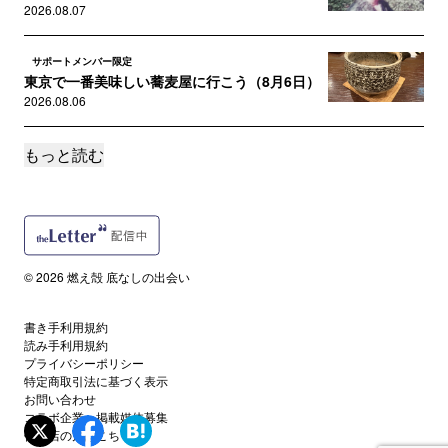
2026.08.07
サポートメンバー限定
東京で一番美味しい蕎麦屋に行こう（8月6日）
2026.08.06
もっと読む
サポートメンバー限定
鶴太郎への道は険しい（8月5日）
2026.08.05
サポートメンバー限定
手土産に迷う季節（8月4日）
© 2026 燃え殻 底なしの出会い
2026.08.04
書き手利用規約
サポートメンバー限定
読み手利用規約
片岡鶴太郎さんの言葉（8月3日）
プライバシーポリシー
2026.08.03
特定商取引法に基づく表示
お問い合わせ
コラボ企業・掲載媒体募集
サポートメンバー限定
代理店の方はこちら
初々しさと幸福度（8月2日）