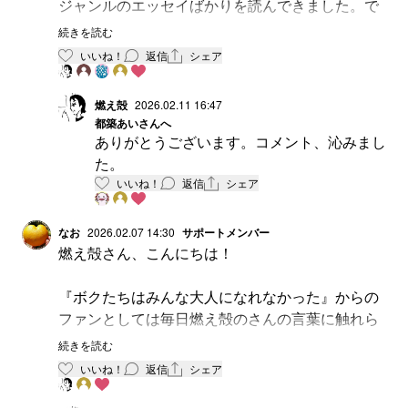
ジャンルのエッセイばかりを読んできました。で
も燃え殻さんは、陰のなかで見つけた繊細な光を
続きを読む
集めたような文章で、初めて出会ったときは衝撃
いいね！
返信
シェア
でした。目で読んでも、オーディブルで聴いて
も、こんなに中毒性がある文章ってすごい……を
燃え殻
2026.02.11 16:47
通り越して、怖いです。
都築あい
さんへ
私は気が乗らないときは書かないと決めていまし
ありがとうございます。コメント、沁みまし
たが、燃え殻さんの著書を読ませていただくと、
た。
何かを書きたい気持ちにかられます。燃え殻さん
いいね！
返信
シェア
が生きて文章を書いている時代に生まれて良かっ
たです。
なお
2026.02.07 14:30
サポートメンバー
Letterは燃え殻さんが生きている時代にしか受け取
燃え殻さん、こんにちは！
れないものなので、有り難いものなので、ぜひこ
れからも読ませていただきたいです。
『ボクたちはみんな大人になれなかった』からの
ファンとしては毎日燃え殻のさんの言葉に触れら
れるのはとてもとても嬉しい。
続きを読む
温度のある燃え殻さんの言葉に、ゆらゆら揺られ
いいね！
返信
シェア
ていたり、ちょっぴり切なくなったり、くすっと
笑ったり、あたしの日々の中にいつも燃え殻さん