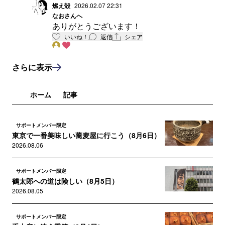
燃え殻
2026.02.07 22:31
はいます！
なお
さんへ
ありがとうございます！
ありがとうございます！
いいね！
返信
シェア
これからも、配信楽しみにしています。
さらに表示
ホーム
記事
サポートメンバー限定
東京で一番美味しい蕎麦屋に行こう（8月6日）
2026.08.06
サポートメンバー限定
鶴太郎への道は険しい（8月5日）
2026.08.05
サポートメンバー限定